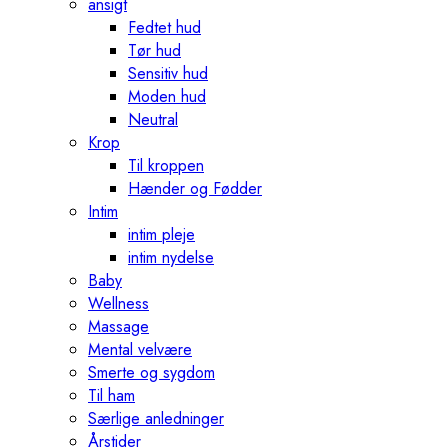
ansigt
Fedtet hud
Tør hud
Sensitiv hud
Moden hud
Neutral
Krop
Til kroppen
Hænder og Fødder
Intim
intim pleje
intim nydelse
Baby
Wellness
Massage
Mental velvære
Smerte og sygdom
Til ham
Særlige anledninger
Årstider