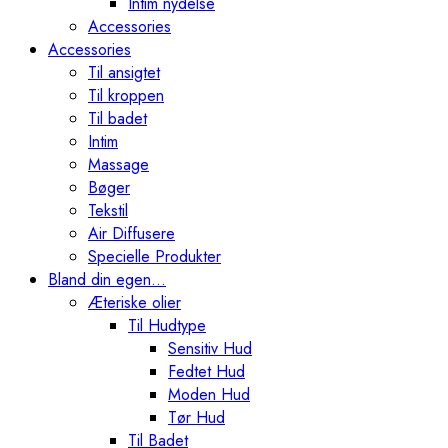
Intim nydelse
Accessories
Accessories
Til ansigtet
Til kroppen
Til badet
Intim
Massage
Bøger
Tekstil
Air Diffusere
Specielle Produkter
Bland din egen…
Æteriske olier
Til Hudtype
Sensitiv Hud
Fedtet Hud
Moden Hud
Tør Hud
Til Badet