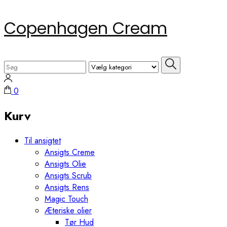
Skip
Copenhagen Cream
to
content
(Press
Search
Enter)
for:
0
Kurv
Til ansigtet
Ansigts Creme
Ansigts Olie
Ansigts Scrub
Ansigts Rens
Magic Touch
Æteriske olier
Tør Hud