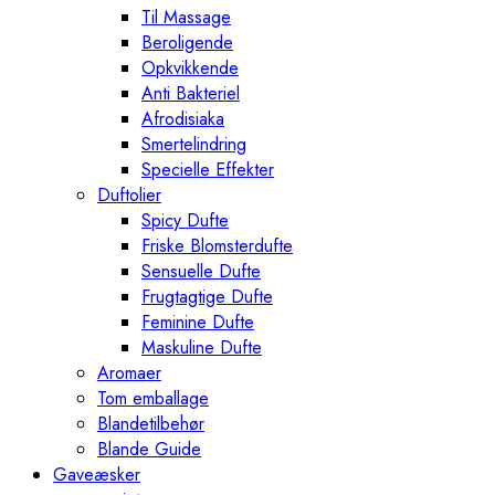
Til Massage
Beroligende
Opkvikkende
Anti Bakteriel
Afrodisiaka
Smertelindring
Specielle Effekter
Duftolier
Spicy Dufte
Friske Blomsterdufte
Sensuelle Dufte
Frugtagtige Dufte
Feminine Dufte
Maskuline Dufte
Aromaer
Tom emballage
Blandetilbehør
Blande Guide
Gaveæsker