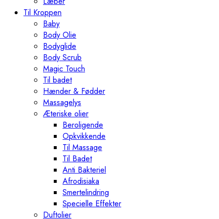
Læber
Til Kroppen
Baby
Body Olie
Bodyglide
Body Scrub
Magic Touch
Til badet
Hænder & Fødder
Massagelys
Æteriske olier
Beroligende
Opkvikkende
Til Massage
Til Badet
Anti Bakteriel
Afrodisiaka
Smertelindring
Specielle Effekter
Duftolier