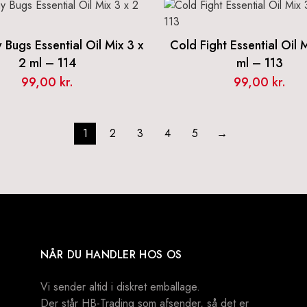
Bugs Essential Oil Mix 3 x
Cold Fight Essential Oil 
2 ml – 114
ml – 113
99,00
kr.
99,00
kr.
1
2
3
4
5
→
NÅR DU HANDLER HOS OS
Vi sender altid i diskret emballage.
Der står HB-Trading som afsender, så det er