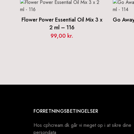
Flower Power Essential Oil Mix 3 x
Go Away 
2 ml – 116
99,00
kr.
FORRETNINGSBETINGELSER
Hos cphcream.dk går vi meget op i at sikre dine
persondata