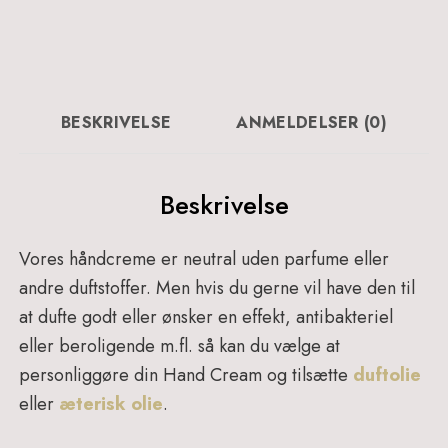
50
ml
-
202
antal
BESKRIVELSE
ANMELDELSER (0)
Beskrivelse
Vores håndcreme er neutral uden parfume eller
andre duftstoffer. Men hvis du gerne vil have den til
at dufte godt eller ønsker en effekt, antibakteriel
eller beroligende m.fl. så kan du vælge at
personliggøre din Hand Cream og tilsætte
duftolie
eller
æterisk olie
.