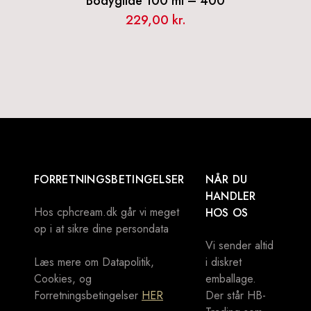
Bodyglide 100 ml – 400
229,00
kr.
FORRETNINGSBETINGELSER
NÅR DU
HANDLER
Hos cphcream.dk går vi meget
HOS OS
op i at sikre dine persondata
Vi sender altid
Læs mere om Datapolitik,
i diskret
Cookies, og
emballage.
Forretningsbetingelser
HER
Der står HB-