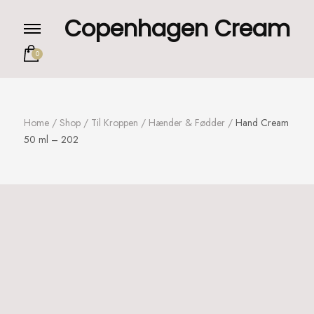
Copenhagen Cream
0
Home
/
Shop
/
Til Kroppen
/
Hænder & Fødder
/
Hand Cream
50 ml – 202