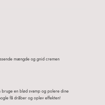
 passende mængde og gnid cremen
så bruge en blød svamp og polere dine
nogle få dråber
og oplev effekten!