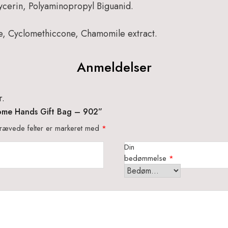
ycerin, Polyaminopropyl Biguanid.
, Cyclomethiccone, Chamomile extract.
Anmeldelser
r.
some Hands Gift Bag – 902”
rævede felter er markeret med
*
Din
bedømmelse
*