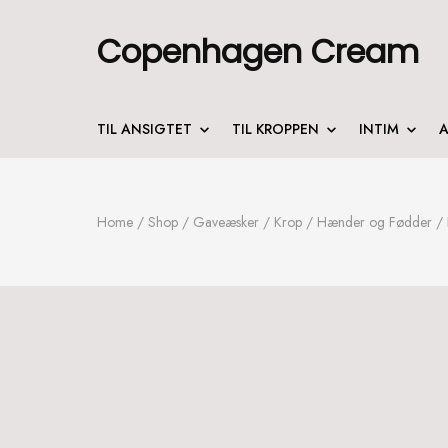
Copenhagen Cream
TIL ANSIGTET
TIL KROPPEN
INTIM
A
Home
/
Shop
/
Gaveæsker
/
Krop
/
Hænder og Fødder
/