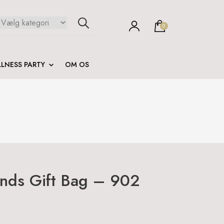
0
LNESS PARTY
OM OS
ds Gift Bag – 902