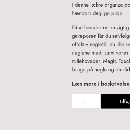
I denne lækre organza pose
hænders daglige pleje.
Dine hænder er en vigtig d
gaveposen får du selvføl
effektiv neglefil, en lill
neglene med, samt vores b
rullehoveder. Magic Touch
bruge på negle og områd
Læs mere i beskrivels
Handsome
Tilføj
Hands
Gift
Bag
-