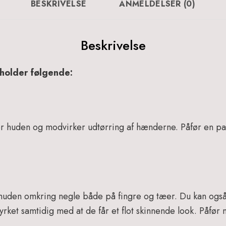
902
BESKRIVELSE
ANMELDELSER (0)
antal
Beskrivelse
holder følgende:
er huden og modvirker udtørring af hænderne. Påfør en
å huden omkring negle både på fingre og tæer. Du kan og
rket samtidig med at de får et flot skinnende look.
Påfør 