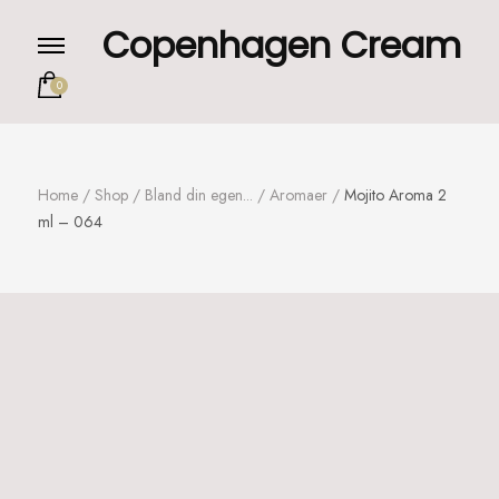
Copenhagen Cream
0
Home
/
Shop
/
Bland din egen...
/
Aromaer
/
Mojito Aroma 2
ml – 064