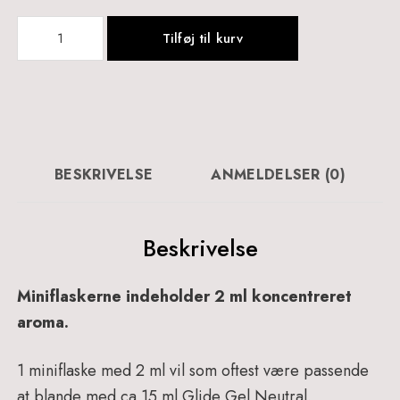
Mojito
Tilføj til kurv
Aroma
2
ml
-
064
antal
BESKRIVELSE
ANMELDELSER (0)
Beskrivelse
Miniflaskerne indeholder 2 ml koncentreret
aroma.
1 miniflaske med 2 ml vil som oftest være passende
at blande med ca 15 ml Glide Gel Neutral.