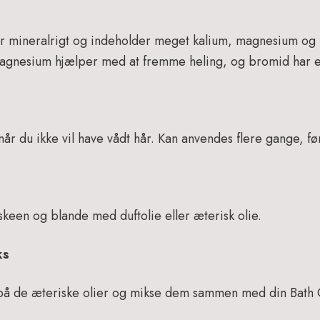
r mineralrigt og indeholder meget kalium, magnesium og
magnesium hjælper med at fremme heling, og bromid har e
når du ikke vil have vådt hår. Kan anvendes flere gange, før
skeen og blande med duftolie eller æterisk olie.
ks
te på de æteriske olier og mikse dem sammen med din Bath O