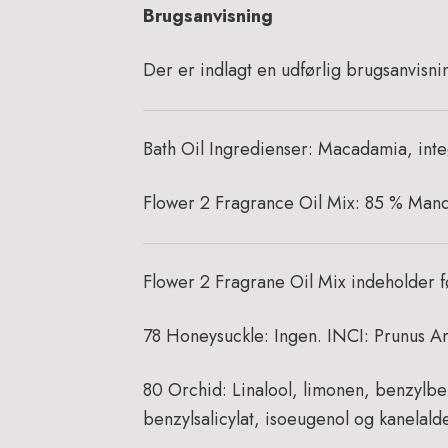
Brugsanvisning
Der er indlagt en udførlig brugsanvisn
Bath Oil Ingredienser: Macadamia, inte
Flower 2 Fragrance Oil Mix:
85 % Mande
Flower 2 Fragrane Oil Mix i
ndeholder f
78 Honeysuckle:
Ingen.
INCI: Prunus Am
80 Orchid:
Linalool,
limonen, benzylben
benzylsalicylat, isoeugenol
og kanelald