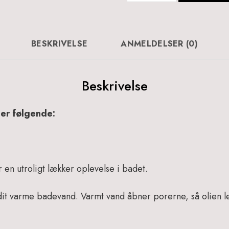
Gift
Box
-
916
BESKRIVELSE
ANMELDELSER (0)
antal
Beskrivelse
er følgende:
 en utroligt lækker oplevelse i badet.
t varme badevand. Varmt vand åbner porerne, så olien le