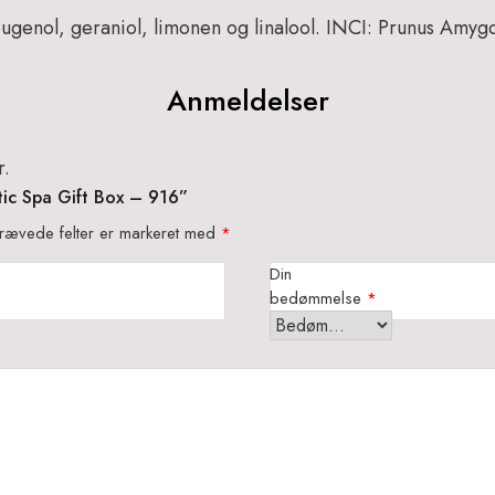
eugenol, geraniol, limonen og linalool.
INCI: Prunus Amygda
Anmeldelser
r.
tic Spa Gift Box – 916”
rævede felter er markeret med
*
Din
bedømmelse
*