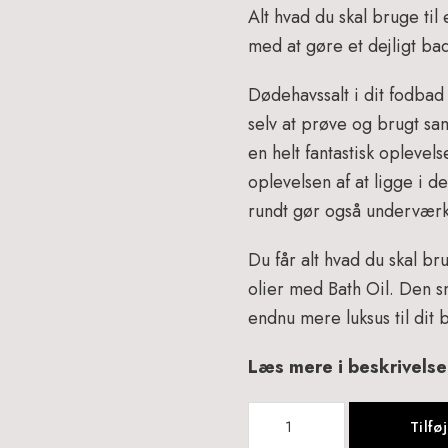
Alt hvad du skal bruge ti
med at gøre et dejligt bad
Dødehavssalt i dit fodbad 
selv at prøve og brugt sam
en helt fantastisk oplevels
oplevelsen af at ligge i d
rundt gør også underværk
Du får alt hvad du skal b
olier med Bath Oil. Den sm
endnu mere luksus til dit 
Læs mere i beskrivels
Romantic
Tilføj
Spa