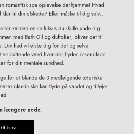
l en romantisk spa oplevelse derhjemme! Hvad
 klar til din elskede? Eller måske til dig selv…
eller karbad er en luksus du skulle unde dig
men med Bath Oil og duftolier, bliver det til
e. Din hud vil elske dig for det og selve
et velduftende vand hvor der flyder rosenblade
er for din mentale sundhed.
ruge for at blande de 3 medfølgende æteriske
arte blande ske kan flyde på vandet og tilføjer
bad.
en længere nede.
 til kurv