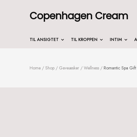
Copenhagen Cream
TIL ANSIGTET
TIL KROPPEN
INTIM
A
Home
/
Shop
/
Gaveæsker
/
Wellness
/
Romantic Spa Gif