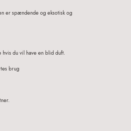
deen er spændende og eksotisk og
hvis du vil have en blid duft.
rtes brug
tner.