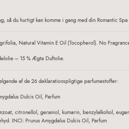
ing, så du hurtigt kan komme i gang med din Romantic Spa 
grifolia, Natural Vitamin E Oil (Tocopherol). No Fragranc
lolie – 15 % Ægte Duftolie.
ølgende af de 26 deklarationspligtige parfumestoffer:
ygdalus Dulcis Oil, Parfum
zoat, citronellol, geraniol, kumarin, benzylalkohol, eugeno
ehyd.
INCI: Prunus Amygdalus Dulcis Oil, Parfum