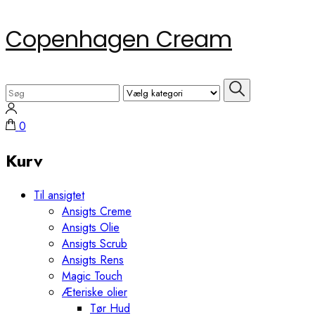
Skip
Copenhagen Cream
to
content
(Press
Search
Enter)
for:
0
Kurv
Til ansigtet
Ansigts Creme
Ansigts Olie
Ansigts Scrub
Ansigts Rens
Magic Touch
Æteriske olier
Tør Hud