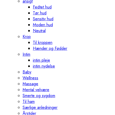
ansigt
Fedtet hud
Tør hud
Sensitiv hud
Moden hud
Neutral
Krop
Til kroppen
Hænder og Fødder
Intim
intim pleje
intim nydelse
Baby
Wellness
Massage
Mental velvære
Smerte og sygdom
Til ham
Særlige anledninger
Årstider