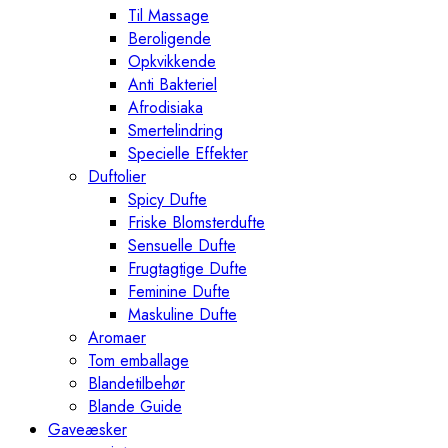
Til Massage
Beroligende
Opkvikkende
Anti Bakteriel
Afrodisiaka
Smertelindring
Specielle Effekter
Duftolier
Spicy Dufte
Friske Blomsterdufte
Sensuelle Dufte
Frugtagtige Dufte
Feminine Dufte
Maskuline Dufte
Aromaer
Tom emballage
Blandetilbehør
Blande Guide
Gaveæsker