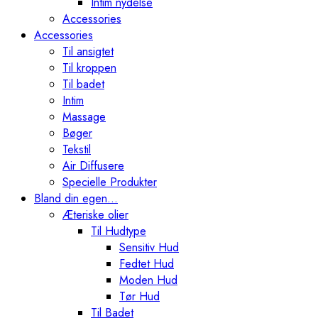
Intim nydelse
Accessories
Accessories
Til ansigtet
Til kroppen
Til badet
Intim
Massage
Bøger
Tekstil
Air Diffusere
Specielle Produkter
Bland din egen…
Æteriske olier
Til Hudtype
Sensitiv Hud
Fedtet Hud
Moden Hud
Tør Hud
Til Badet