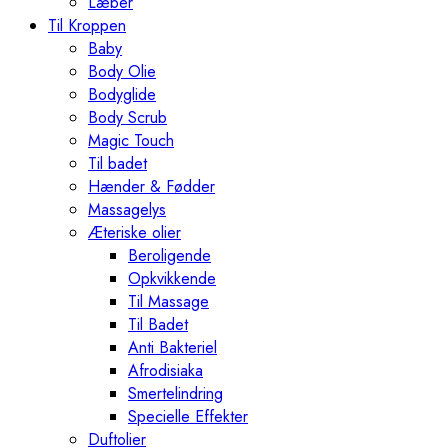
Læber
Til Kroppen
Baby
Body Olie
Bodyglide
Body Scrub
Magic Touch
Til badet
Hænder & Fødder
Massagelys
Æteriske olier
Beroligende
Opkvikkende
Til Massage
Til Badet
Anti Bakteriel
Afrodisiaka
Smertelindring
Specielle Effekter
Duftolier