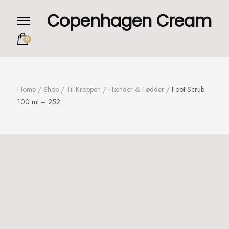
Copenhagen Cream
0
Home
/
Shop
/
Til Kroppen
/
Hænder & Fødder
/
Foot Scrub
100 ml – 252