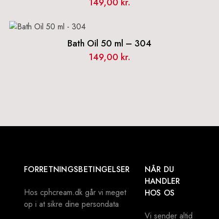
149,00
kr.
Bath Oil 50 ml – 304
149,00
kr.
FORRETNINGSBETINGELSER
NÅR DU
HANDLER
Hos cphcream.dk går vi meget
HOS OS
op i at sikre dine persondata
Vi sender altid