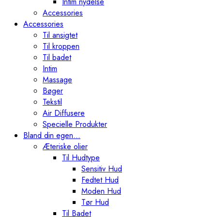
Intim nydelse
Accessories
Accessories
Til ansigtet
Til kroppen
Til badet
Intim
Massage
Bøger
Tekstil
Air Diffusere
Specielle Produkter
Bland din egen…
Æteriske olier
Til Hudtype
Sensitiv Hud
Fedtet Hud
Moden Hud
Tør Hud
Til Badet