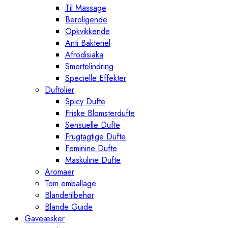
Til Massage
Beroligende
Opkvikkende
Anti Bakteriel
Afrodisiaka
Smertelindring
Specielle Effekter
Duftolier
Spicy Dufte
Friske Blomsterdufte
Sensuelle Dufte
Frugtagtige Dufte
Feminine Dufte
Maskuline Dufte
Aromaer
Tom emballage
Blandetilbehør
Blande Guide
Gaveæsker