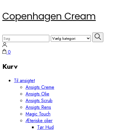
Skip
Copenhagen Cream
to
content
(Press
Search
Enter)
for:
0
Kurv
Til ansigtet
Ansigts Creme
Ansigts Olie
Ansigts Scrub
Ansigts Rens
Magic Touch
Æteriske olier
Tør Hud