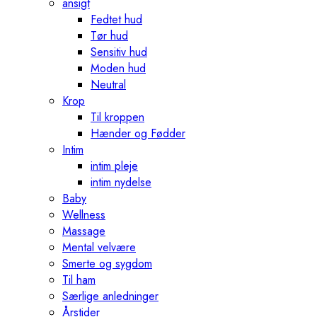
ansigt
Fedtet hud
Tør hud
Sensitiv hud
Moden hud
Neutral
Krop
Til kroppen
Hænder og Fødder
Intim
intim pleje
intim nydelse
Baby
Wellness
Massage
Mental velvære
Smerte og sygdom
Til ham
Særlige anledninger
Årstider