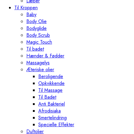
Læber
Til Kroppen
Baby
Body Olie
Bodyglide
Body Scrub
Magic Touch
Til badet
Hænder & Fødder
Massagelys
Æteriske olier
Beroligende
Opkvikkende
Til Massage
Til Badet
Anti Bakteriel
Afrodisiaka
Smertelindring
Specielle Effekter
Duftolier