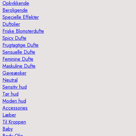
Opkvikkende
Beroligende
Specielle Effekter
Duftolier
Friske Blomsterdufte
Spicy Dufte
Frugtagtige Dufte
Sensuelle Dufte
Feminine Dufte
Maskuline Dufte
Gaveæsker
Neutral
Sensitiv hud
Tør hud
Moden hud
Accessories
Læber
Til Kroppen
Baby
Body Olie