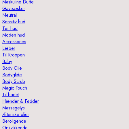
Maskuline Dufte
Gaveæsker
Neutral
Sensitiv hud
Tør hud
Moden hud
Accessories
Læber
Til Kroppen
Baby
Body Olie
Bodyglide
Body Scrub
Magic Touch
Til badet
Hænder & Fødder
Massagelys
Æteriske olier
Beroligende
Opkvikkende