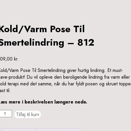
Kold/Varm Pose Til
Smertelindring – 812
109,00
kr.
old/Varm Pose Til Smertelindring giver hurtig lindring. Et must-
ave-produkt! Du vil opleve den beroligende lindring fra varm eller
old terapi med det samme, når du har fyldt posen og skruet toppe
ast til.
Læs mere i beskrivelsen længere nede.
old/Varm
Tilføj til kurv
Pose
il