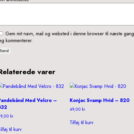
Gem mit navn, mail og websted i denne browser til næste gang
jeg kommenterer.
Relaterede varer
Pandebånd Med Velcro –
Konjac Svamp Hvid – 820
832
49,00
kr.
69,00
kr.
Tilføj til kurv
ilføj til kurv