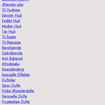
Æteriske olier
Til Hudtype
Sensitiv Hud
Fedtet Hud
Moden Hud
Tør Hud
Til Badet
Til Massage
Beroligende
Opkvikkende
Anti Bakteriel
Afrodisiaka
Smertelindring
Specielle Effekter
Duftolier
Spicy Dufte
Friske Blomsterdufte
Sensuelle Dufte
Frugtagtige Dufte