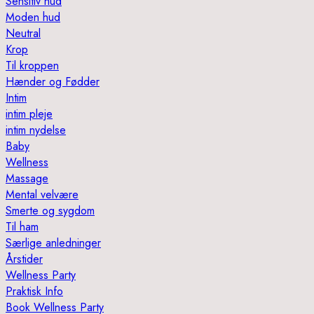
Sensitiv hud
Moden hud
Neutral
Krop
Til kroppen
Hænder og Fødder
Intim
intim pleje
intim nydelse
Baby
Wellness
Massage
Mental velvære
Smerte og sygdom
Til ham
Særlige anledninger
Årstider
Wellness Party
Praktisk Info
Book Wellness Party