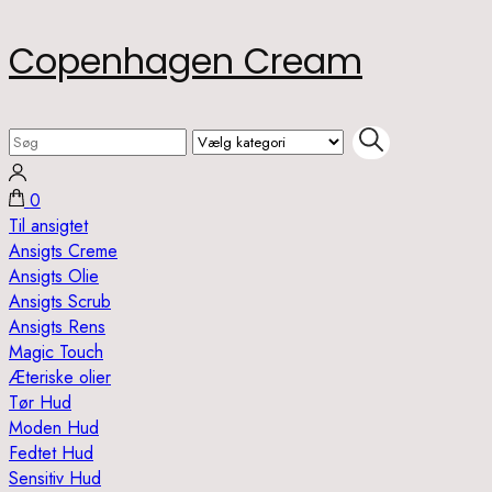
Skip
Copenhagen Cream
to
content
(Press
Search
Enter)
for:
0
Til ansigtet
Ansigts Creme
Ansigts Olie
Ansigts Scrub
Ansigts Rens
Magic Touch
Æteriske olier
Tør Hud
Moden Hud
Fedtet Hud
Sensitiv Hud