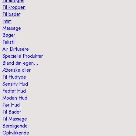
Til ansigtet
Til kroppen
Til badet
Intim
Massage
Bøger
Tekstil
Air Diffusere
Specielle Produkter
Bland din egen…
Æteriske olier
Til Hudtype
Sensitiv Hud
Fedtet Hud
Moden Hud
Tør Hud
Til Badet
Til Massage
Beroligende
Opkvikkende