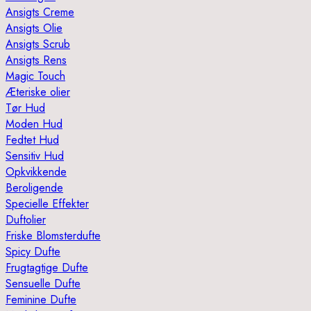
Ansigts Creme
Ansigts Olie
Ansigts Scrub
Ansigts Rens
Magic Touch
Æteriske olier
Tør Hud
Moden Hud
Fedtet Hud
Sensitiv Hud
Opkvikkende
Beroligende
Specielle Effekter
Duftolier
Friske Blomsterdufte
Spicy Dufte
Frugtagtige Dufte
Sensuelle Dufte
Feminine Dufte