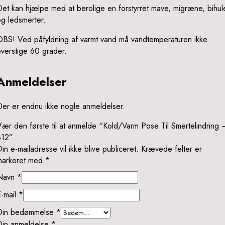
et kan hjælpe med at berolige en forstyrret mave, migræne, bihul
g ledsmerter.
OBS! Ved påfyldning af varmt vand må vandtemperaturen ikke
verstige 60 grader.
Anmeldelser
Der er endnu ikke nogle anmeldelser.
ær den første til at anmelde “Kold/Varm Pose Til Smertelindring 
812”
in e-mailadresse vil ikke blive publiceret.
Krævede felter er
markeret med
*
Navn
*
E-mail
*
Din bedømmelse
*
Din anmeldelse
*