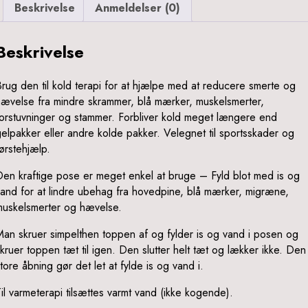
mertelindring
Beskrivelse
Anmeldelser (0)
812
Beskrivelse
ntal
rug den til kold terapi for at hjælpe med at reducere smerte og
hævelse fra mindre skrammer, blå mærker, muskelsmerter,
forstuvninger og stammer. Forbliver kold meget længere end
elpakker eller andre kolde pakker. Velegnet til sportsskader og
ørstehjælp.
Den kraftige pose er meget enkel at bruge – Fyld blot med is og
and for at lindre ubehag fra hovedpine, blå mærker, migræne,
muskelsmerter og hævelse.
an skruer simpelthen toppen af og fylder is og vand i posen og
kruer toppen tæt til igen. Den slutter helt tæt og lækker ikke. Den
tore åbning gør det let at fylde is og vand i.
il varmeterapi tilsættes varmt vand (ikke kogende).