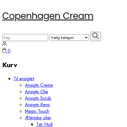
Skip
Copenhagen Cream
to
content
(Press
Search
Enter)
for:
0
Kurv
Til ansigtet
Ansigts Creme
Ansigts Olie
Ansigts Scrub
Ansigts Rens
Magic Touch
Æteriske olier
Tør Hud