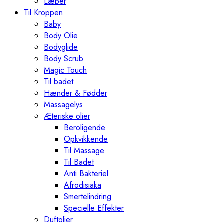
Læber
Til Kroppen
Baby
Body Olie
Bodyglide
Body Scrub
Magic Touch
Til badet
Hænder & Fødder
Massagelys
Æteriske olier
Beroligende
Opkvikkende
Til Massage
Til Badet
Anti Bakteriel
Afrodisiaka
Smertelindring
Specielle Effekter
Duftolier