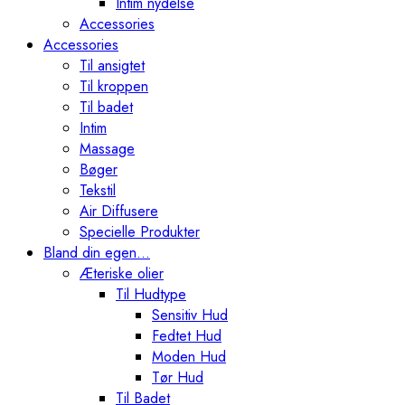
Intim nydelse
Accessories
Accessories
Til ansigtet
Til kroppen
Til badet
Intim
Massage
Bøger
Tekstil
Air Diffusere
Specielle Produkter
Bland din egen…
Æteriske olier
Til Hudtype
Sensitiv Hud
Fedtet Hud
Moden Hud
Tør Hud
Til Badet