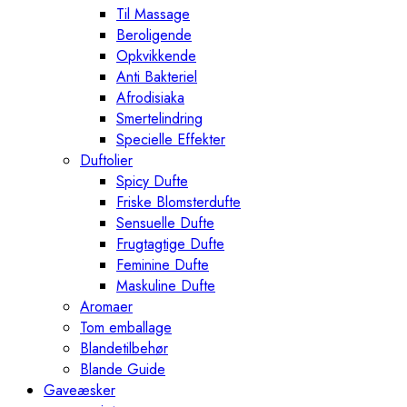
Til Massage
Beroligende
Opkvikkende
Anti Bakteriel
Afrodisiaka
Smertelindring
Specielle Effekter
Duftolier
Spicy Dufte
Friske Blomsterdufte
Sensuelle Dufte
Frugtagtige Dufte
Feminine Dufte
Maskuline Dufte
Aromaer
Tom emballage
Blandetilbehør
Blande Guide
Gaveæsker