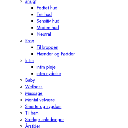
ansigt
Fedtet hud
Tør hud
Sensitiv hud
Moden hud
Neutral
Krop
Til kroppen
Hænder og Fødder
Intim
intim pleje
intim nydelse
Baby
Wellness
Massage
Mental velvære
Smerte og sygdom
Til ham
Særlige anledninger
Årstider