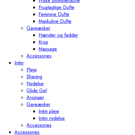
Friske Blomsterdufte
Frugtagtige Dufte
Feminine Dufte
Maskuline Dufte
Gaveæsker
Hænder og fødder
Krop
Massage
Accessories
Intim
Pleje
Shaving
Nydelse
Glide Gel
Aromaer
Gaveæsker
Intim pleje
Intim nydelse
Accessories
Accessories