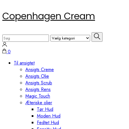
Skip
Copenhagen Cream
to
content
(Press
Search
Enter)
for:
0
Til ansigtet
Ansigts Creme
Ansigts Olie
Ansigts Scrub
Ansigts Rens
Magic Touch
Æteriske olier
Tør Hud
Moden Hud
Fedtet Hud