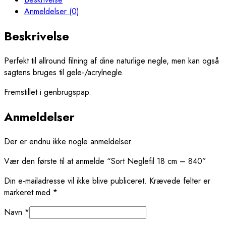
cm
Anmeldelser (0)
-
840
Beskrivelse
antal
Perfekt til allround filning af dine naturlige negle, men kan også
sagtens bruges til gele-/acrylnegle.
Fremstillet i genbrugspap.
Anmeldelser
Der er endnu ikke nogle anmeldelser.
Vær den første til at anmelde “Sort Neglefil 18 cm – 840”
Din e-mailadresse vil ikke blive publiceret.
Krævede felter er
markeret med
*
Navn
*