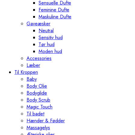
Sensuelle Dufte
Feminine Dufte
Maskuline Dufte
Gaveæsker
Neutral
Sensitiv hud
Tør hud
Moden hud
Accessories
Læber
Til Kroppen
Baby
Body Olie
Bodyglide
Body Scrub
Magic Touch
Til badet
Hænder & Fødder
Massagelys
Æteriske olier