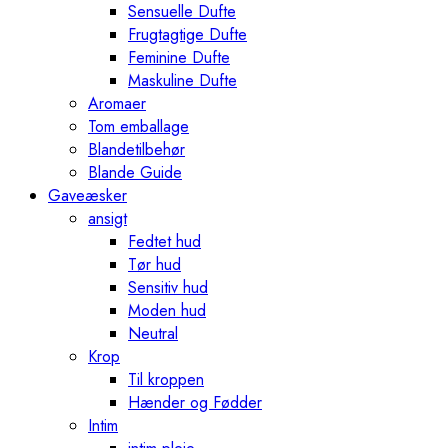
Sensuelle Dufte
Frugtagtige Dufte
Feminine Dufte
Maskuline Dufte
Aromaer
Tom emballage
Blandetilbehør
Blande Guide
Gaveæsker
ansigt
Fedtet hud
Tør hud
Sensitiv hud
Moden hud
Neutral
Krop
Til kroppen
Hænder og Fødder
Intim