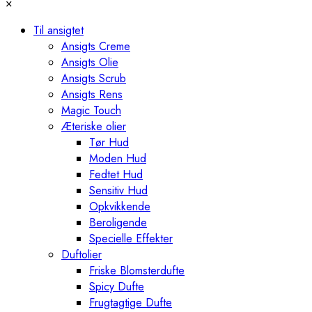
×
Til ansigtet
Ansigts Creme
Ansigts Olie
Ansigts Scrub
Ansigts Rens
Magic Touch
Æteriske olier
Tør Hud
Moden Hud
Fedtet Hud
Sensitiv Hud
Opkvikkende
Beroligende
Specielle Effekter
Duftolier
Friske Blomsterdufte
Spicy Dufte
Frugtagtige Dufte