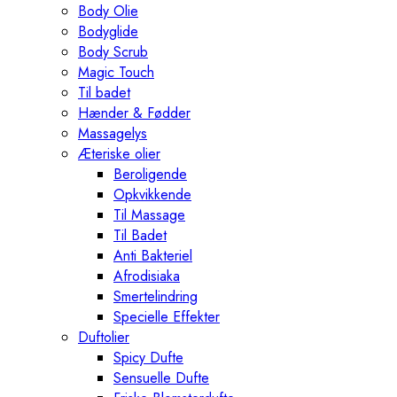
Body Olie
Bodyglide
Body Scrub
Magic Touch
Til badet
Hænder & Fødder
Massagelys
Æteriske olier
Beroligende
Opkvikkende
Til Massage
Til Badet
Anti Bakteriel
Afrodisiaka
Smertelindring
Specielle Effekter
Duftolier
Spicy Dufte
Sensuelle Dufte