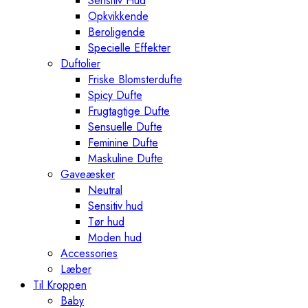
Sensitiv Hud
Opkvikkende
Beroligende
Specielle Effekter
Duftolier
Friske Blomsterdufte
Spicy Dufte
Frugtagtige Dufte
Sensuelle Dufte
Feminine Dufte
Maskuline Dufte
Gaveæsker
Neutral
Sensitiv hud
Tør hud
Moden hud
Accessories
Læber
Til Kroppen
Baby