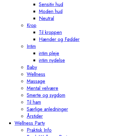
Sensitiv hud
Moden hud
Neutral
Krop
Til kroppen
Hænder og Fødder
Intim
intim pleje
intim nydelse
Baby
Wellness
Massage
Mental velvære
Smerte og sygdom
Til ham
Særlige anledninger
Årstider
Wellness Party
Praktisk Info