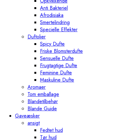
Opkvikkende
Anti Bakteriel
Afrodisiaka
Smertelindring
Specielle Effekter
Duftolier
Spicy Dufte
Friske Blomsterdufte
Sensuelle Dufte
Frugtagtige Dufte
Feminine Dufte
Maskuline Dufte
Aromaer
Tom emballage
Blandetilbehør
Blande Guide
Gaveæsker
ansigt
Fedtet hud
Tør hud