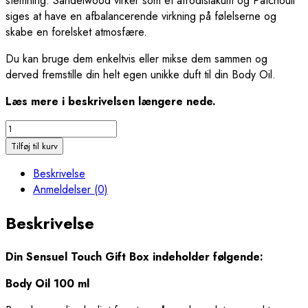
stemning. Sandelwood virker som et afrodisiakum og
Patchouli
siges at have en afbalancerende virkning på følelserne og
skabe en forelsket atmosfære.
Du kan bruge dem enkeltvis eller mikse dem sammen og
derved fremstille din helt egen unikke duft til din Body Oil.
Læs mere i beskrivelsen længere nede.
Sensuel
Touch
Tilføj til kurv
Gift
Beskrivelse
Box
Anmeldelser (0)
-
919
Beskrivelse
antal
Din Sensuel Touch Gift Box indeholder følgende:
Body Oil 100 ml