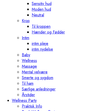
Sensitiv hud
Moden hud
Neutral
Krop
Til kroppen
Hænder og Fødder
Intim
intim pleje
intim nydelse
Baby
Wellness
Massage
Mental velvære
Smerte og sygdom
Til ham
Særlige anledninger
Årstider
Wellness Party
Praktisk Info