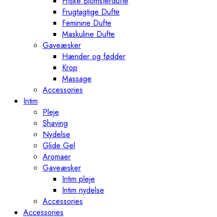
Friske Blomsterdufte
Frugtagtige Dufte
Feminine Dufte
Maskuline Dufte
Gaveæsker
Hænder og fødder
Krop
Massage
Accessories
Intim
Pleje
Shaving
Nydelse
Glide Gel
Aromaer
Gaveæsker
Intim pleje
Intim nydelse
Accessories
Accessories