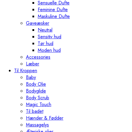
Sensuelle Dufte
Feminine Dufte
Maskuline Dufte
Gaveæsker
Neutral
Sensitiv hud
Tør hud
Moden hud
Accessories
Læber
Til Kroppen
Baby
Body Olie
Bodyglide
Body Scrub
Magic Touch
Til badet
Hænder & Fødder
Massagelys
Æteriske olier