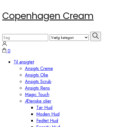
Skip
Copenhagen Cream
to
content
(Press
Search
Enter)
for:
0
Til ansigtet
Ansigts Creme
Ansigts Olie
Ansigts Scrub
Ansigts Rens
Magic Touch
Æteriske olier
Tør Hud
Moden Hud
Fedtet Hud