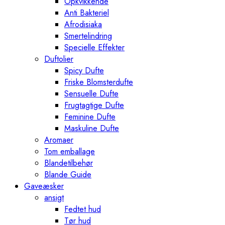
Opkvikkende
Anti Bakteriel
Afrodisiaka
Smertelindring
Specielle Effekter
Duftolier
Spicy Dufte
Friske Blomsterdufte
Sensuelle Dufte
Frugtagtige Dufte
Feminine Dufte
Maskuline Dufte
Aromaer
Tom emballage
Blandetilbehør
Blande Guide
Gaveæsker
ansigt
Fedtet hud
Tør hud