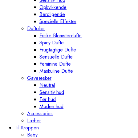
Sensitiv Hud
Opkvikkende
Beroligende
Specielle Effekter
Duftolier
Friske Blomsterdufte
Spicy Dufte
Frugtagtige Dufte
Sensuelle Dufte
Feminine Dufte
Maskuline Dufte
Gaveæsker
Neutral
Sensitiv hud
Tør hud
Moden hud
Accessories
Læber
Til Kroppen
Baby