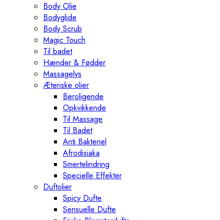
Body Olie
Bodyglide
Body Scrub
Magic Touch
Til badet
Hænder & Fødder
Massagelys
Æteriske olier
Beroligende
Opkvikkende
Til Massage
Til Badet
Anti Bakteriel
Afrodisiaka
Smertelindring
Specielle Effekter
Duftolier
Spicy Dufte
Sensuelle Dufte