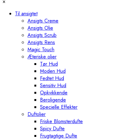
×
Til ansigtet
Ansigts Creme
Ansigts Olie
Ansigts Scrub
Ansigts Rens
Magic Touch
Æteriske olier
Tør Hud
Moden Hud
Fedtet Hud
Sensitiv Hud
Opkvikkende
Beroligende
Specielle Effekter
Duftolier
Friske Blomsterdufte
Spicy Dufte
Frugtagtige Dufte