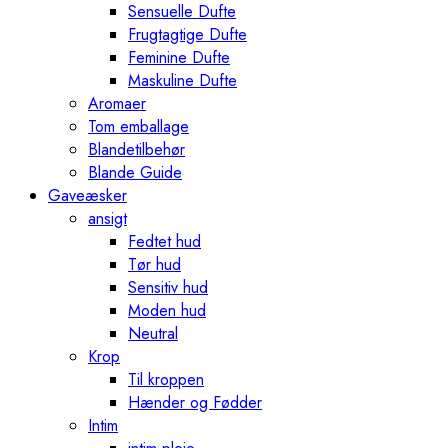
Sensuelle Dufte
Frugtagtige Dufte
Feminine Dufte
Maskuline Dufte
Aromaer
Tom emballage
Blandetilbehør
Blande Guide
Gaveæsker
ansigt
Fedtet hud
Tør hud
Sensitiv hud
Moden hud
Neutral
Krop
Til kroppen
Hænder og Fødder
Intim