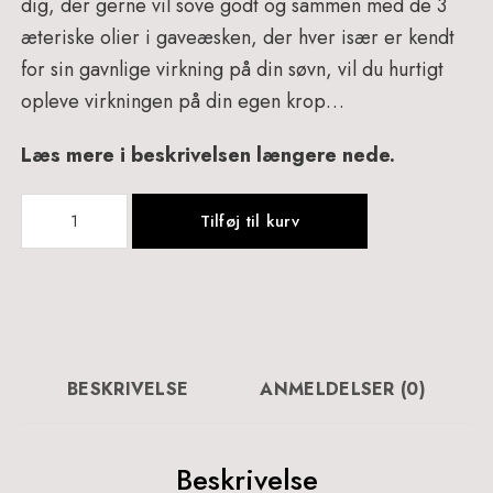
dig, der gerne vil sove godt og sammen med de 3
æteriske olier i gaveæsken, der hver især er kendt
for sin gavnlige virkning på din søvn, vil du hurtigt
opleve virkningen på din egen krop…
Læs mere i beskrivelsen længere nede.
Sweet
Tilføj til kurv
Dreams
Gift
Box
Gold
+
Bog
BESKRIVELSE
ANMELDELSER (0)
-
907
antal
Beskrivelse