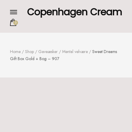
Copenhagen Cream
0
Home
/
Shop
/
Gaveæsker
/
Mental velvære
/
Sweet Dreams
Gift Box Gold + Bog – 907