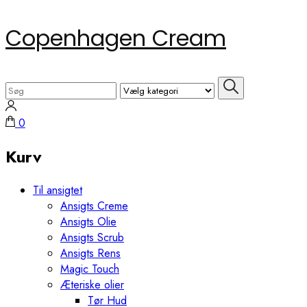
Skip
Copenhagen Cream
to
content
(Press
Search
Enter)
for:
0
Kurv
Til ansigtet
Ansigts Creme
Ansigts Olie
Ansigts Scrub
Ansigts Rens
Magic Touch
Æteriske olier
Tør Hud