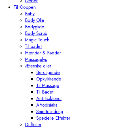
Læber
Til Kroppen
Baby
Body Olie
Bodyglide
Body Scrub
Magic Touch
Til badet
Hænder & Fødder
Massagelys
Æteriske olier
Beroligende
Opkvikkende
Til Massage
Til Badet
Anti Bakteriel
Afrodisiaka
Smertelindring
Specielle Effekter
Duftolier