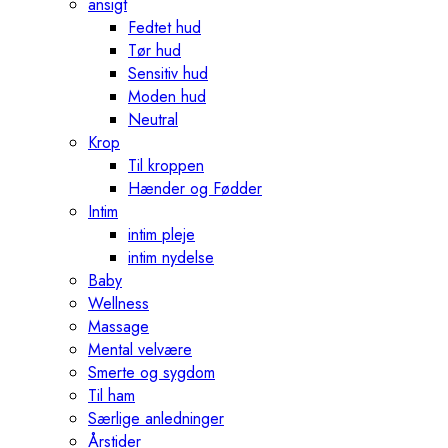
ansigt
Fedtet hud
Tør hud
Sensitiv hud
Moden hud
Neutral
Krop
Til kroppen
Hænder og Fødder
Intim
intim pleje
intim nydelse
Baby
Wellness
Massage
Mental velvære
Smerte og sygdom
Til ham
Særlige anledninger
Årstider