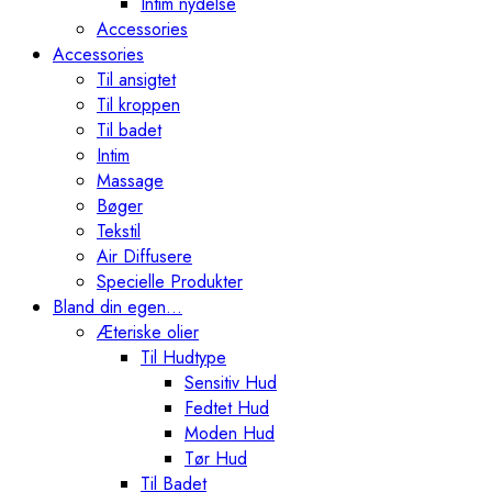
Intim nydelse
Accessories
Accessories
Til ansigtet
Til kroppen
Til badet
Intim
Massage
Bøger
Tekstil
Air Diffusere
Specielle Produkter
Bland din egen…
Æteriske olier
Til Hudtype
Sensitiv Hud
Fedtet Hud
Moden Hud
Tør Hud
Til Badet