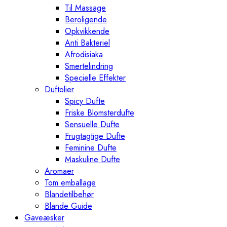
Til Massage
Beroligende
Opkvikkende
Anti Bakteriel
Afrodisiaka
Smertelindring
Specielle Effekter
Duftolier
Spicy Dufte
Friske Blomsterdufte
Sensuelle Dufte
Frugtagtige Dufte
Feminine Dufte
Maskuline Dufte
Aromaer
Tom emballage
Blandetilbehør
Blande Guide
Gaveæsker