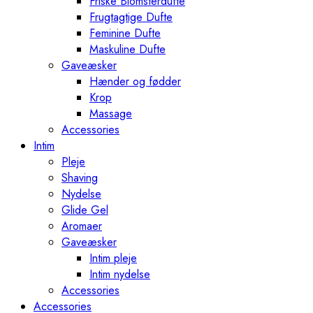
Friske Blomsterdufte
Frugtagtige Dufte
Feminine Dufte
Maskuline Dufte
Gaveæsker
Hænder og fødder
Krop
Massage
Accessories
Intim
Pleje
Shaving
Nydelse
Glide Gel
Aromaer
Gaveæsker
Intim pleje
Intim nydelse
Accessories
Accessories