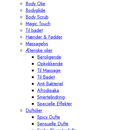
Body Olie
Bodyglide
Body Scrub
Magic Touch
Til badet
Hænder & Fødder
Massagelys
Æteriske olier
Beroligende
Opkvikkende
Til Massage
Til Badet
Anti Bakteriel
Afrodisiaka
Smertelindring
Specielle Effekter
Duftolier
Spicy Dufte
Sensuelle Dufte