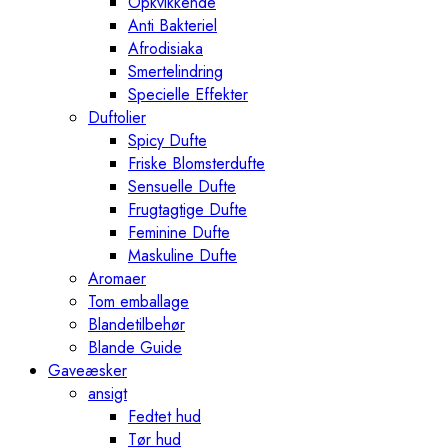
Opkvikkende
Anti Bakteriel
Afrodisiaka
Smertelindring
Specielle Effekter
Duftolier
Spicy Dufte
Friske Blomsterdufte
Sensuelle Dufte
Frugtagtige Dufte
Feminine Dufte
Maskuline Dufte
Aromaer
Tom emballage
Blandetilbehør
Blande Guide
Gaveæsker
ansigt
Fedtet hud
Tør hud