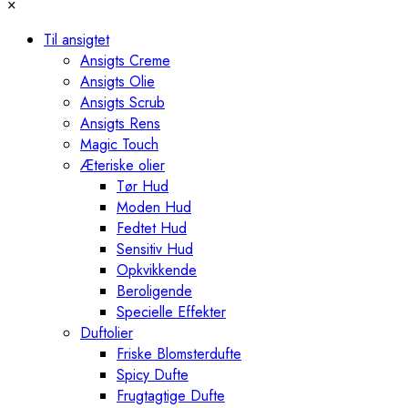
×
Til ansigtet
Ansigts Creme
Ansigts Olie
Ansigts Scrub
Ansigts Rens
Magic Touch
Æteriske olier
Tør Hud
Moden Hud
Fedtet Hud
Sensitiv Hud
Opkvikkende
Beroligende
Specielle Effekter
Duftolier
Friske Blomsterdufte
Spicy Dufte
Frugtagtige Dufte