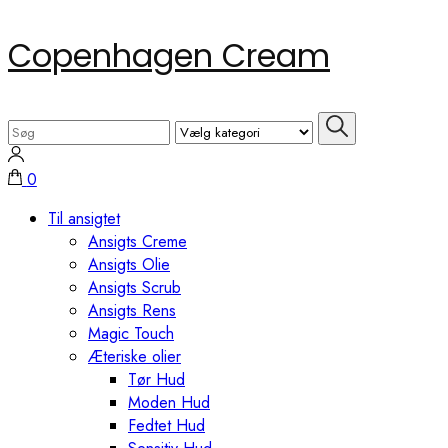
Skip
Copenhagen Cream
to
content
(Press
Search
Enter)
for:
0
Til ansigtet
Ansigts Creme
Ansigts Olie
Ansigts Scrub
Ansigts Rens
Magic Touch
Æteriske olier
Tør Hud
Moden Hud
Fedtet Hud