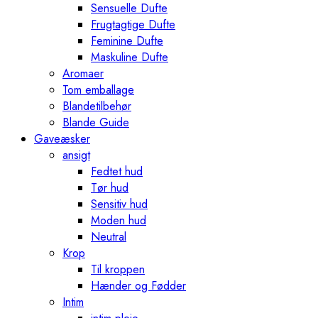
Sensuelle Dufte
Frugtagtige Dufte
Feminine Dufte
Maskuline Dufte
Aromaer
Tom emballage
Blandetilbehør
Blande Guide
Gaveæsker
ansigt
Fedtet hud
Tør hud
Sensitiv hud
Moden hud
Neutral
Krop
Til kroppen
Hænder og Fødder
Intim