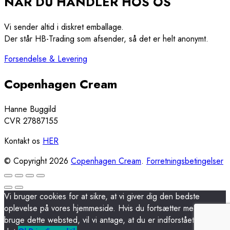
NÅR DU HANDLER HOS OS
Vi sender altid i diskret emballage.
Der står HB-Trading som afsender, så det er helt anonymt.
Forsendelse & Levering
Copenhagen Cream
Hanne Buggild
CVR 27887155
Kontakt os
HER
© Copyright 2026
Copenhagen Cream
.
Forretningsbetingelser
Vi bruger cookies for at sikre, at vi giver dig den bedste
oplevelse på vores hjemmeside. Hvis du fortsætter med at
bruge dette websted, vil vi antage, at du er indforstået med