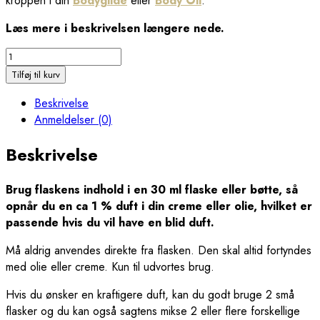
kroppen i din
Bodyglide
eller
Body Oil
.
Læs mere i beskrivelsen længere nede.
Anti-
Bacterial
Tilføj til kurv
Essential
Beskrivelse
Oil
Anmeldelser (0)
Mix
3
Beskrivelse
x
2
ml
Brug flaskens indhold i en 30 ml flaske eller bøtte, så
-
opnår du en ca 1 % duft i din creme eller olie, hvilket er
107
passende hvis du vil have en blid duft.
antal
Må aldrig anvendes direkte fra flasken. Den skal altid fortyndes
med olie eller creme. Kun til udvortes brug.
Hvis du ønsker en kraftigere duft, kan du godt bruge 2 små
flasker og du kan også sagtens mikse 2 eller flere forskellige