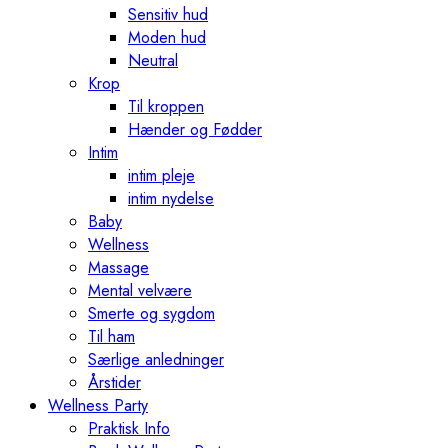
Sensitiv hud
Moden hud
Neutral
Krop
Til kroppen
Hænder og Fødder
Intim
intim pleje
intim nydelse
Baby
Wellness
Massage
Mental velvære
Smerte og sygdom
Til ham
Særlige anledninger
Årstider
Wellness Party
Praktisk Info