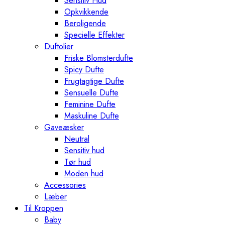
Sensitiv Hud
Opkvikkende
Beroligende
Specielle Effekter
Duftolier
Friske Blomsterdufte
Spicy Dufte
Frugtagtige Dufte
Sensuelle Dufte
Feminine Dufte
Maskuline Dufte
Gaveæsker
Neutral
Sensitiv hud
Tør hud
Moden hud
Accessories
Læber
Til Kroppen
Baby