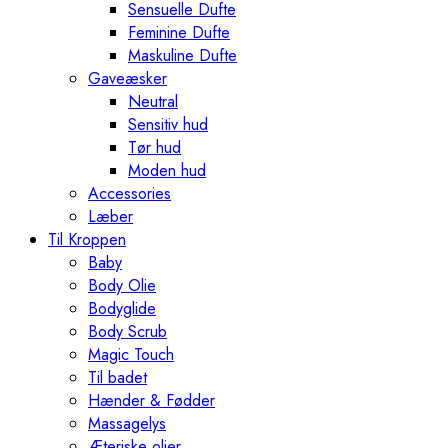
Sensuelle Dufte
Feminine Dufte
Maskuline Dufte
Gaveæsker
Neutral
Sensitiv hud
Tør hud
Moden hud
Accessories
Læber
Til Kroppen
Baby
Body Olie
Bodyglide
Body Scrub
Magic Touch
Til badet
Hænder & Fødder
Massagelys
Æteriske olier