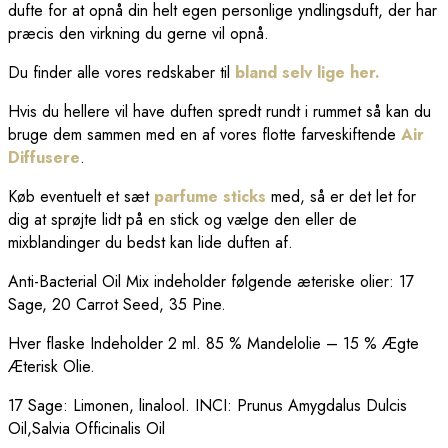
dufte for at opnå din helt egen personlige yndlingsduft, der har
præcis den virkning du gerne vil opnå.
Du finder alle vores redskaber til
bland selv lige her.
Hvis du hellere vil have duften spredt rundt i rummet så kan du
bruge dem sammen med en af vores flotte farveskiftende
Air
Diffusere
.
Køb eventuelt et sæt
parfume sticks
med, så er det let for
dig at sprøjte lidt på en stick og vælge den eller de
mixblandinger du bedst kan lide duften af.
Anti-Bacterial Oil Mix indeholder følgende æteriske olier:
17
Sage, 20 Carrot Seed, 35 Pine.
Hver flaske Indeholder
2 ml. 85 % Mandelolie – 15 % Ægte
Æterisk Olie.
17 Sage:
Limonen, linalool.
INCI: Prunus Amygdalus Dulcis
Oil,Salvia Officinalis Oil