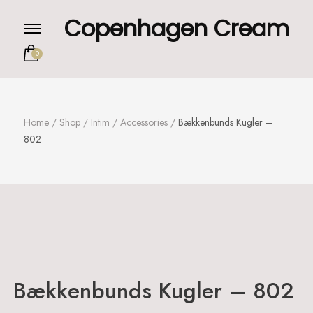
Copenhagen Cream
0
Home
/
Shop
/
Intim
/
Accessories
/
Bækkenbunds Kugler –
802
Bækkenbunds Kugler – 802